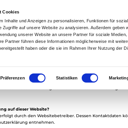
t Cookies
Home
Über Uns
Hofladen
 Inhalte und Anzeigen zu personalisieren, Funktionen für sozia
e Zugriffe auf unsere Website zu analysieren. Außerdem geben w
rwendung unserer Website an unsere Partner für soziale Medien
re Partner führen diese Informationen möglicherweise mit weite
ng
ereitgestellt haben oder die sie im Rahmen Ihrer Nutzung der D
n Blick
chen Überblick darüber, was mit Ihren personenbezogenen D
Präferenzen
Statistiken
Marketin
le Daten, mit denen Sie persönlich identifiziert werden kön
 unter diesem Text aufgeführten Datenschutzerklärung.
sung auf dieser Website?
 erfolgt durch den Websitebetreiber. Dessen Kontaktdaten k
schutzerklärung entnehmen.