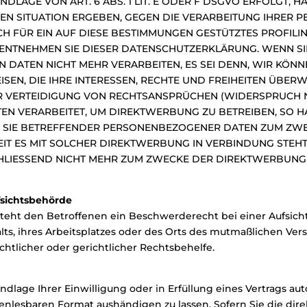
AGE VON ART. 6 ABS. 1 LIT. E ODER F DSGVO ERFOLGT, HA
REN SITUATION ERGEBEN, GEGEN DIE VERARBEITUNG IHRER
CH FÜR EIN AUF DIESE BESTIMMUNGEN GESTÜTZTES PROFILI
 ENTNEHMEN SIE DIESER DATENSCHUTZERKLÄRUNG. WENN S
 DATEN NICHT MEHR VERARBEITEN, ES SEI DENN, WIR KÖ
EN, DIE IHRE INTERESSEN, RECHTE UND FREIHEITEN ÜBER
ERTEIDIGUNG VON RECHTSANSPRÜCHEN (WIDERSPRUCH NACH
 VERARBEITET, UM DIREKTWERBUNG ZU BETREIBEN, SO HAB
 SIE BETREFFENDER PERSONENBEZOGENER DATEN ZUM ZWE
WEIT ES MIT SOLCHER DIREKTWERBUNG IN VERBINDUNG STE
HLIESSEND NICHT MEHR ZUM ZWECKE DER DIREKTWERBUNG
fsichtsbehörde
teht den Betroffenen ein Beschwerderecht bei einer Aufsic
lts, ihres Arbeitsplatzes oder des Orts des mutmaßlichen Ve
tlicher oder gerichtlicher Rechtsbehelfe.
ndlage Ihrer Einwilligung oder in Erfüllung eines Vertrags aut
enlesbaren Format aushändigen zu lassen. Sofern Sie die dir