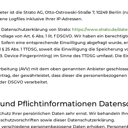
ter ist die Strato AG, Otto-Ostrowski-Straße 7, 10249 Berlin (
ne Logfiles inklusive Ihrer IP-Adressen.
 Datenschutzerklärung von Strato:
https://www.strato.de/date
dlage von Art. 6 Abs. 1 lit. f DSGVO. Wir haben ein berechtigt
 Sofern eine entsprechende Einwilligung abgefragt wurde, erf
d § 25 Abs. 1 TTDSG, soweit die Einwilligung die Speicherung v
B. Device-Fingerprinting) im Sinne des TTDSG umfasst. Die Ein
arbeitung (AVV) mit dem oben genannten Anbieter geschlosse
rtrag, der gewährleistet, dass dieser die personenbezogene
der DSGVO verarbeitet.
 und Pflichtinformationen Datens
chutz Ihrer persönlichen Daten sehr ernst. Wir behandeln I
chutzvorschriften sowie dieser Datenschutzerklärung.
n verschiedene personenbezogene Daten erhoben. Personenb