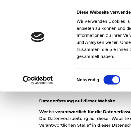
Diese Webseite verwende
Wir verwenden Cookies, um
anbieten zu können und di
Informationen zu Ihrer Ve
und Analysen weiter. Unse
Datenschutzerkläru
zusammen, die Sie ihnen b
gesammelt haben.
1. Datenschutz auf eine
Allgemeine Hinweise
Einwilligungsauswahl
Die folgenden Hinweise geben einen einfa
Notwendig
besuchen. Personenbezogene Daten sind al
Thema Datenschutz entnehmen Sie unserer
Datenerfassung auf dieser Website
Wer ist verantwortlich für die Datenerfas
Die Datenverarbeitung auf dieser Website
Verantwortlichen Stelle“ in dieser Daten