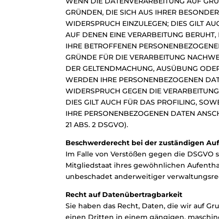
WENN DIE DATENVERARBEITUNG AUF GRUNDL
GRÜNDEN, DIE SICH AUS IHRER BESONDE
WIDERSPRUCH EINZULEGEN; DIES GILT AU
AUF DENEN EINE VERARBEITUNG BERUHT,
IHRE BETROFFENEN PERSONENBEZOGENEN
GRÜNDE FÜR DIE VERARBEITUNG NACHWEIS
DER GELTENDMACHUNG, AUSÜBUNG ODER V
WERDEN IHRE PERSONENBEZOGENEN DATEN
WIDERSPRUCH GEGEN DIE VERARBEITUNG
DIES GILT AUCH FÜR DAS PROFILING, SO
IHRE PERSONENBEZOGENEN DATEN ANSC
21 ABS. 2 DSGVO).
Beschwerderecht bei der zuständigen Au
Im Falle von Verstößen gegen die DSGVO s
Mitgliedstaat ihres gewöhnlichen Aufentha
unbeschadet anderweitiger verwaltungsrech
Recht auf Datenübertragbarkeit
Sie haben das Recht, Daten, die wir auf Gru
einen Dritten in einem gängigen, maschin