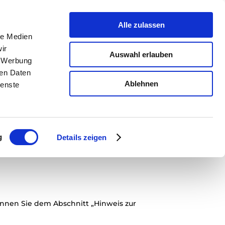
Naturland
Aktuelles
Kontakt
Alle zulassen
le Medien
ir
Auswahl erlauben
, Werbung
ren Daten
Ablehnen
ienste
aten passiert, wenn Sie diese Website
g
Details zeigen
nen. Ausführliche Informationen zum
önnen Sie dem Abschnitt „Hinweis zur