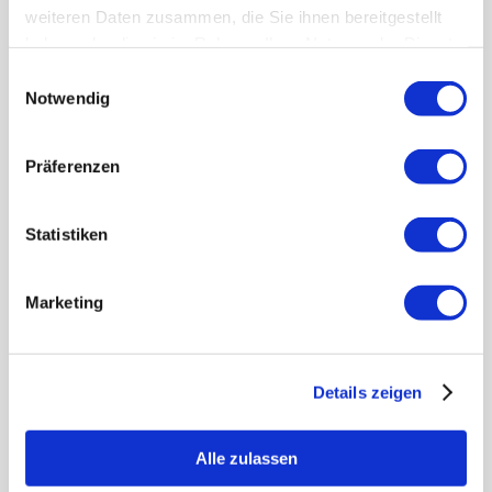
weiteren Daten zusammen, die Sie ihnen bereitgestellt
haben oder die sie im Rahmen Ihrer Nutzung der Dienste
gesammelt haben.
Einwilligungsauswahl
Notwendig
Produkte
Präferenzen
In allen Produkten unseres
Hofladens
Statistiken
stecken sehr viel Hingabe, Fürsorge und
sehr viel Liebe. Vor allem aber
100%
Natur,
Frische und Qualität!
Marketing
ZUM HOFLADEN
Details zeigen
Alle zulassen